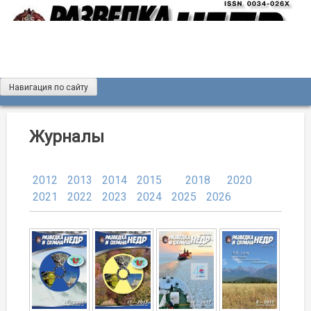
Skip
to
content
Навигация по сайту
Журнал «Разведка и охрана недр»
Мы рады вас приветствовать на сайте журнала «Разведка
и охрана недр»
Журналы
2012
2013
2014
2015
2018
2020
2021
2022
2023
2024
2025
2026