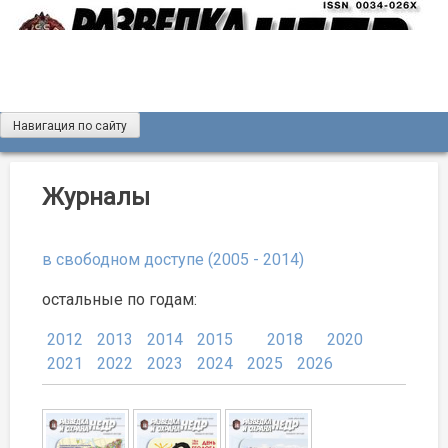
Skip
to
content
Навигация по сайту
Журнал «Разведка и охрана недр»
Мы рады вас приветствовать на сайте журнала «Разведка
и охрана недр»
Журналы
в свободном доступе (2005 - 2014)
остальные по годам:
2012
2013
2014
2015
2018
2020
2021
2022
2023
2024
2025
2026