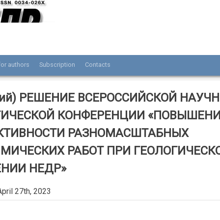
or authors
Subscription
Contacts
нала «Разведка и охрана недр»
кий) РЕШЕНИЕ ВСЕРОССИЙСКОЙ НАУЧН
ТИЧЕСКОЙ КОНФЕРЕНЦИИ «ПОВЫШЕН
КТИВНОСТИ РАЗНОМАСШТАБНЫХ
ИМИЧЕСКИХ РАБОТ ПРИ ГЕОЛОГИЧЕСК
ЕНИИ НЕДР»
pril 27th, 2023