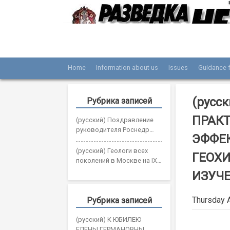
Skip
to
content
Home
Information about us
Issues
Guidance f
Журнал «Разведка и охрана недр»
Мы рады вас приветствовать на сайте жур
(русс
Рубрика записей
ПРАК
(русский) Поздравление
руководителя Роснедр
ЭФФЕ
Олега Казанова с Днем
геолога
(русский) Геологи всех
ГЕОХ
поколений в Москве на IX
Всероссийском съезде
ИЗУЧ
геологов
Thursday A
Рубрика записей
(русский) К ЮБИЛЕЮ
ЕЛЕНЫ ГЕРМАНОВНЫ