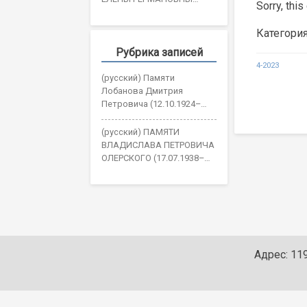
Sorry, this
ОЖОГИНОЙ
Категори
Рубрика записей
Post
4-2023
(русский) Памяти
navigatio
Лобанова Дмитрия
Петровича (12.10.1924–
30.05.2026)
(русский) ПАМЯТИ
ВЛАДИСЛАВА ПЕТРОВИЧА
ОЛЕРСКОГО (17.07.1938–
19.05.2026)
Адрес: 119