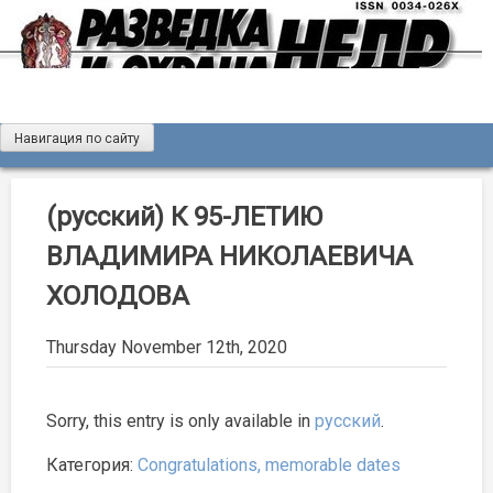
Skip
to
content
Навигация по сайту
Журнал «Разведка и охрана недр»
Мы рады вас приветствовать на сайте журнала «Разведка
и охрана недр»
(русский) К 95-ЛЕТИЮ
ВЛАДИМИРА НИКОЛАЕВИЧА
ХОЛОДОВА
Thursday November 12th, 2020
Sorry, this entry is only available in
русский
.
Категория:
Congratulations, memorable dates