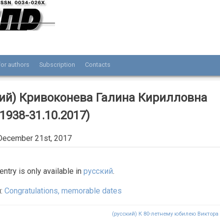
or authors
Subscription
Contacts
нала «Разведка и охрана недр»
кий) Кривоконева Галина Кирилловна
.1938-31.10.2017)
December 21st, 2017
 entry is only available in
русский
.
я:
Congratulations, memorable dates
(русский) К 80-летнему юбилею Виктор