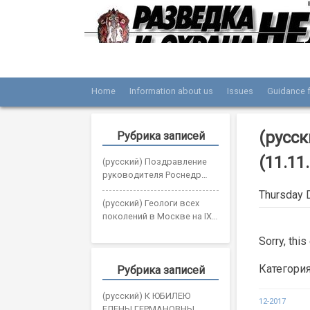
Skip
to
content
Home
Information about us
Issues
Guidance f
Журнал «Разведка и охрана недр»
Мы рады вас приветствовать на сайте жур
(русс
Рубрика записей
(11.11
(русский) Поздравление
руководителя Роснедр
Олега Казанова с Днем
Thursday 
геолога
(русский) Геологи всех
поколений в Москве на IX
Всероссийском съезде
Sorry, this
геологов
Категори
Рубрика записей
(русский) К ЮБИЛЕЮ
Post
12-2017
ЕЛЕНЫ ГЕРМАНОВНЫ