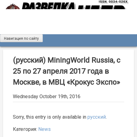
Skip
to
content
Навигация по сайту
Журнал «Разведка и охрана недр»
Мы рады вас приветствовать на сайте журнала «Разведка
и охрана недр»
(русский) MiningWorld Russia, с
25 по 27 апреля 2017 года в
Москве, в МВЦ «Крокус Экспо»
Wednesday October 19th, 2016
Sorry, this entry is only available in
русский
.
Категория:
News