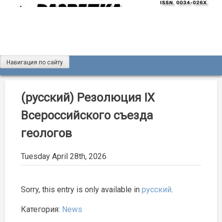
Skip
to
content
Навигация по сайту
Журнал «Разведка и охрана недр»
Мы рады вас приветствовать на сайте журнала «Разведка
и охрана недр»
(русский) Резолюция IX
Всероссийского съезда
геологов
Tuesday April 28th, 2026
Sorry, this entry is only available in
русский
.
Категория:
News