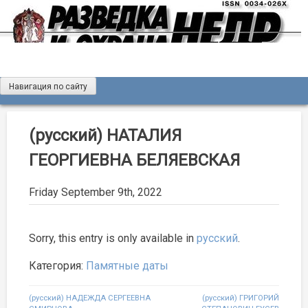
Skip
to
content
Навигация по сайту
Журнал «Разведка и охрана недр»
Мы рады вас приветствовать на сайте журнала «Разведка
и охрана недр»
(русский) НАТАЛИЯ
ГЕОРГИЕВНА БЕЛЯЕВСКАЯ
Friday September 9th, 2022
Sorry, this entry is only available in
русский
.
Категория:
Памятные даты
Post
(русский) НАДЕЖДА СЕРГЕЕВНА
(русский) ГРИГОРИЙ