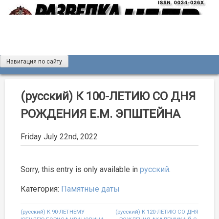
Skip
to
content
Навигация по сайту
Журнал «Разведка и охрана недр»
Мы рады вас приветствовать на сайте журнала «Разведка
и охрана недр»
(русский) К 100-ЛЕТИЮ СО ДНЯ
РОЖДЕНИЯ Е.М. ЭПШТЕЙНА
Friday July 22nd, 2022
Sorry, this entry is only available in
русский
.
Категория:
Памятные даты
Post
(русский) К 90-ЛЕТНЕМУ
(русский) К 120-ЛЕТИЮ СО ДНЯ