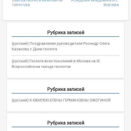
ЮБИЛЕЮ БОРИСА ИВАНОВИЧА
РОЖДЕНИЯ АКАДЕМИКА Й.С.
navigation
ПИРОГОВА
ЙОВЧЕВА
Рубрика записей
(русский) Поздравление руководителя Роснедр Олега
Казанова с Днем геолога
(русский) Геологи всех поколений в Москве на IX
Всероссийском съезде геологов
Рубрика записей
(русский) К ЮБИЛЕЮ ЕЛЕНЫ ГЕРМАНОВНЫ ОЖОГИНОЙ
Рубрика записей