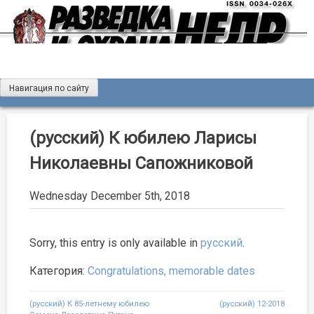
Skip
to
content
Навигация по сайту
Журнал «Разведка и охрана недр»
Мы рады вас приветствовать на сайте журнала «Разведка
и охрана недр»
(русский) К юбилею Ларисы
Николаевны Сапожниковой
Wednesday December 5th, 2018
Sorry, this entry is only available in
русский
.
Категория:
Congratulations, memorable dates
Post
(русский) К 85-летнему юбилею
(русский) 12-2018