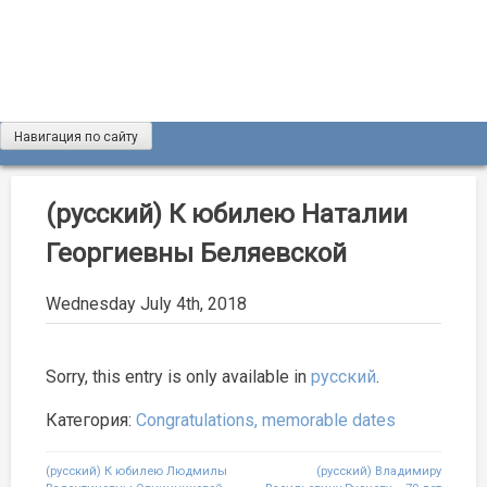
Skip
to
content
Навигация по сайту
Журнал «Разведка и охрана недр»
Мы рады вас приветствовать на сайте журнала «Разведка
и охрана недр»
(русский) К юбилею Наталии
Георгиевны Беляевской
Wednesday July 4th, 2018
Sorry, this entry is only available in
русский
.
Категория:
Congratulations, memorable dates
Post
(русский) К юбилею Людмилы
(русский) Владимиру