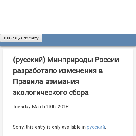
Skip
to
content
Навигация по сайту
Журнал «Разведка и охрана недр»
Мы рады вас приветствовать на сайте журнала «Разведка
и охрана недр»
(русский) Минприроды России
разработало изменения в
Правила взимания
экологического сбора
Tuesday March 13th, 2018
Sorry, this entry is only available in
русский
.