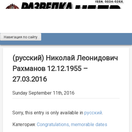
Skip
to
content
Навигация по сайту
Журнал «Разведка и охрана недр»
Мы рады вас приветствовать на сайте журнала «Разведка
и охрана недр»
(русский) Николай Леонидович
Рахманов 12.12.1955 –
27.03.2016
Sunday September 11th, 2016
Sorry, this entry is only available in
русский
.
Категория:
Congratulations, memorable dates