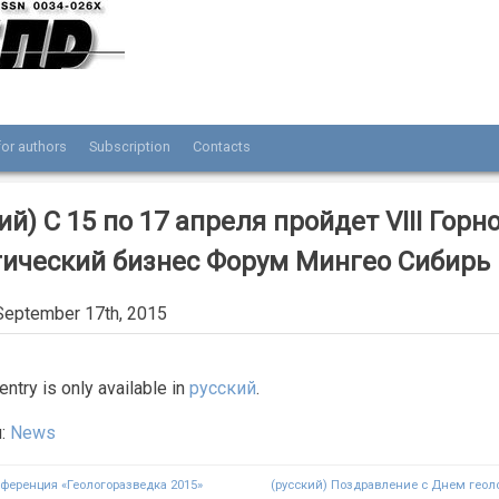
or authors
Subscription
Contacts
нала «Разведка и охрана недр»
ий) С 15 по 17 апреля пройдет VIII Горно
гический бизнес Форум Мингео Сибирь
September 17th, 2015
 entry is only available in
русский
.
я:
News
нференция «Геологоразведка 2015»
(русский) Поздравление с Днем геоло