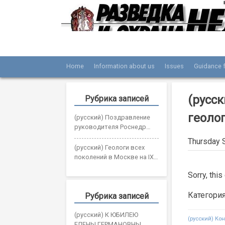
Skip
to
content
Home
Information about us
Issues
Guidance f
Журнал «Разведка и охрана недр»
Мы рады вас приветствовать на сайте жур
(русск
Рубрика записей
геоло
(русский) Поздравление
руководителя Роснедр
Олега Казанова с Днем
Thursday 
геолога
(русский) Геологи всех
поколений в Москве на IX
Всероссийском съезде
Sorry, this
геологов
Категори
Рубрика записей
(русский) К ЮБИЛЕЮ
Post
(русский) Ко
ЕЛЕНЫ ГЕРМАНОВНЫ