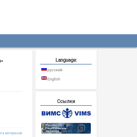
-
Language:
русский
English
Ссылки
га ветеранов-