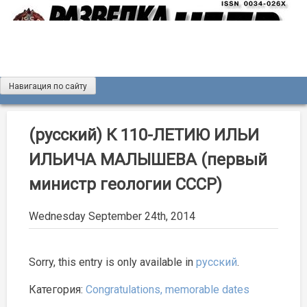
Skip
to
content
Навигация по сайту
Журнал «Разведка и охрана недр»
Мы рады вас приветствовать на сайте журнала «Разведка
и охрана недр»
(русский) К 110-ЛЕТИЮ ИЛЬИ
ИЛЬИЧА МАЛЫШЕВА (первый
министр геологии СССР)
Wednesday September 24th, 2014
Sorry, this entry is only available in
русский
.
Категория:
Congratulations, memorable dates