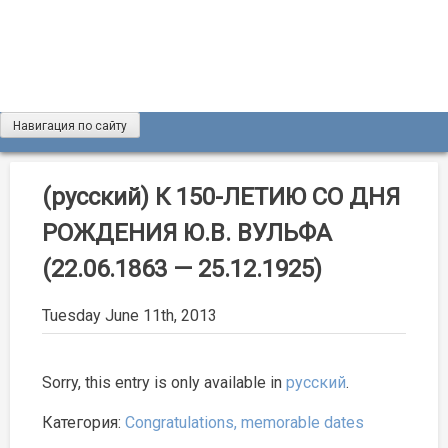
Skip
to
content
Навигация по сайту
Журнал «Разведка и охрана недр»
Мы рады вас приветствовать на сайте журнала «Разведка
и охрана недр»
(русский) К 150-ЛЕТИЮ СО ДНЯ
РОЖДЕНИЯ Ю.В. ВУЛЬФА
(22.06.1863 — 25.12.1925)
Tuesday June 11th, 2013
Sorry, this entry is only available in
русский
.
Категория:
Congratulations, memorable dates