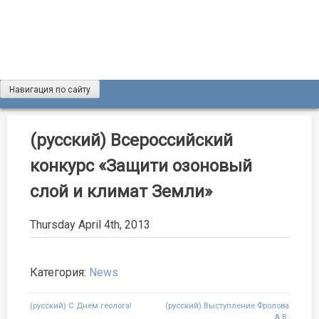
Skip
to
content
Навигация по сайту
Журнал «Разведка и охрана недр»
Мы рады вас приветствовать на сайте журнала «Разведка
и охрана недр»
(русский) Всероссийский
конкурс «Защити озоновый
слой и климат Земли»
Thursday April 4th, 2013
Категория:
News
Post
(русский) С Днем геолога!
(русский) Выступление Фролова
А.В.