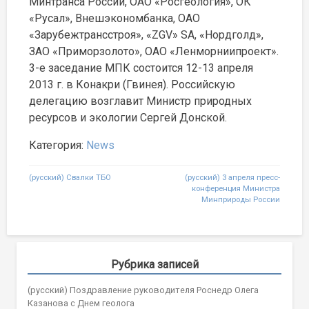
Минтранса России, ОАО «Росгеология», ОК
«Русал», Внешэкономбанка, ОАО
«Зарубежтрансстроя», «ZGV» SA, «Нордголд»,
ЗАО «Приморзолото», ОАО «Ленморниипроект».
3-е заседание МПК состоится 12-13 апреля
2013 г. в Конакри (Гвинея). Российскую
делегацию возглавит Министр природных
ресурсов и экологии Сергей Донской.
Категория:
News
Post
(русский) Свалки ТБО
(русский) 3 апреля пресс-
конференция Министра
navigation
Минприроды России
Рубрика записей
(русский) Поздравление руководителя Роснедр Олега
Казанова с Днем геолога