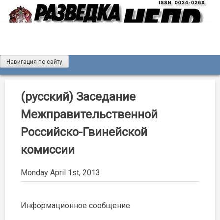
Skip
to
content
Навигация по сайту
Журнал «Разведка и охрана недр»
Мы рады вас приветствовать на сайте журнала «Разведка
и охрана недр»
(русский) Заседание
Межправительственной
Российско-Гвинейской
комиссии
Monday April 1st, 2013
Информационное сообщение