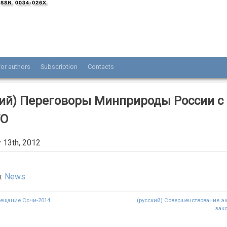
or authors
Subscription
Contacts
нала «Разведка и охрана недр»
кий) Переговоры Минприроды России с
ТО
y 13th, 2012
я:
News
вещание Сочи-2014
(русский) Совершенствование э
зак
n