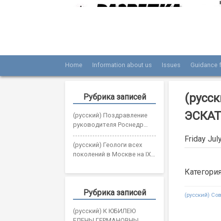
Skip
to
content
Home
Information about us
Issues
Guidance f
Журнал «Разведка и охрана недр»
Мы рады вас приветствовать на сайте жур
(русс
Рубрика записей
ЭСКА
(русский) Поздравление
руководителя Роснедр
Олега Казанова с Днем
Friday Jul
геолога
(русский) Геологи всех
поколений в Москве на IX
Всероссийском съезде
Категори
геологов
Рубрика записей
Post
(русский) Со
navigatio
(русский) К ЮБИЛЕЮ
ЕЛЕНЫ ГЕРМАНОВНЫ