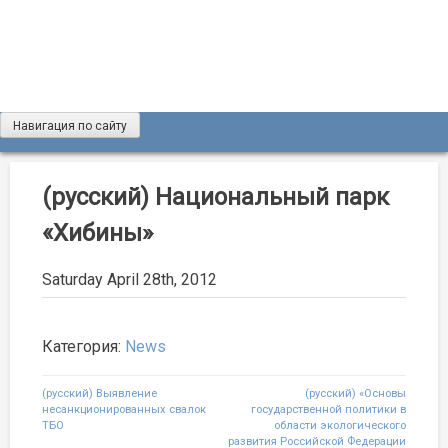
Skip
to
content
Навигация по сайту
Журнал «Разведка и охрана недр»
Мы рады вас приветствовать на сайте журнала «Разведка
и охрана недр»
(русский) Национальный парк
«Хибины»
Saturday April 28th, 2012
Категория:
News
Post
(русский) Выявление
(русский) «Основы
несанкционированных свалок
государственной политики в
navigation
ТБО
области экологического
развития Российской Федерации