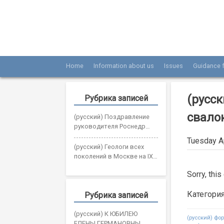
Skip
to
content
Home
Information about us
Issues
Guidance f
Журнал «Разведка и охрана недр»
Мы рады вас приветствовать на сайте жур
(русс
Рубрика записей
свало
(русский) Поздравление
руководителя Роснедр
Олега Казанова с Днем
Tuesday Ap
геолога
(русский) Геологи всех
поколений в Москве на IX
Всероссийском съезде
Sorry, this
геологов
Категори
Рубрика записей
(русский) К ЮБИЛЕЮ
Post
(русский) фо
ЕЛЕНЫ ГЕРМАНОВНЫ