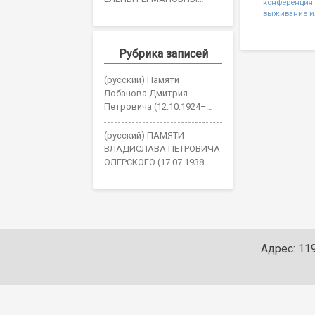
конференция
navigatio
ОЖОГИНОЙ
выживание и
Рубрика записей
(русский) Памяти
Лобанова Дмитрия
Петровича (12.10.1924–
30.05.2026)
(русский) ПАМЯТИ
ВЛАДИСЛАВА ПЕТРОВИЧА
ОЛЕРСКОГО (17.07.1938–
19.05.2026)
Адрес: 119