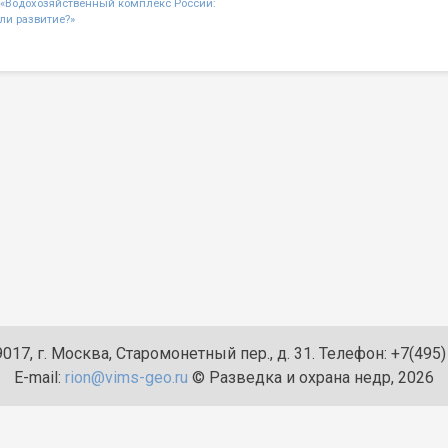
 «Водохозяйственный комплекс России:
n
ли развитие?»
017, г. Москва, Старомонетный пер., д. 31. Телефон: +7(495
E-mail:
rion@vims-geo.ru
© Разведка и охрана недр, 2026