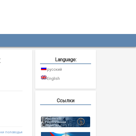
х
Language:
русский
English
Ссылки
ики половодья