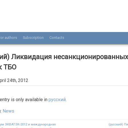
or authors
Subscription
Contacts
нала «Разведка и охрана недр»
кий) Ликвидация несанкционированны
к ТБО
ril 24th, 2012
 entry is only available in
русский
.
я:
News
рум ЭКВАТЭК-2012 и международная
(русский) П