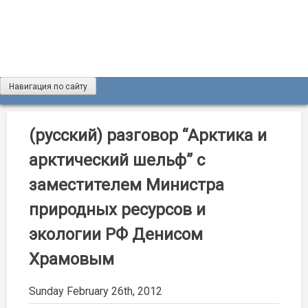
Skip
to
content
Навигация по сайту
Журнал «Разведка и охрана недр»
Мы рады вас приветствовать на сайте журнала «Разведка
и охрана недр»
(русский) разговор “Арктика и
арктический шельф” с
заместителем Министра
природных ресурсов и
экологии РФ Денисом
Храмовым
Sunday February 26th, 2012