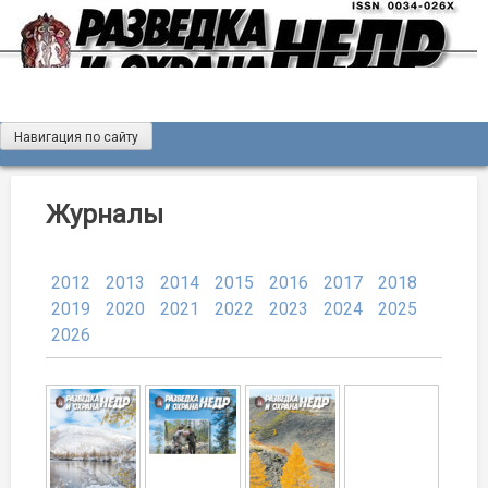
Skip
to
content
Навигация по сайту
Журнал «Разведка и охрана недр»
Мы рады вас приветствовать на сайте журнала «Разведка
и охрана недр»
Журналы
2012
2013
2014
2015
2016
2017
2018
2019
2020
2021
2022
2023
2024
2025
2026