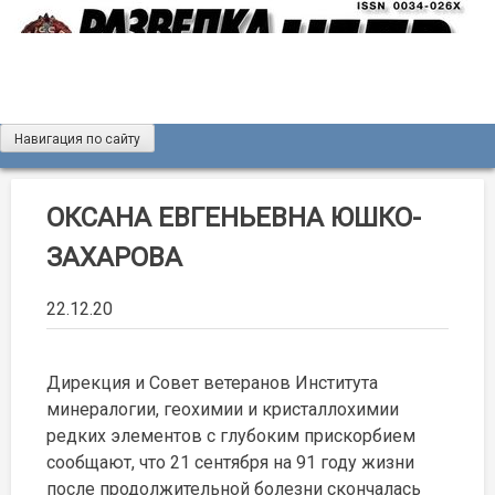
Skip
to
content
Навигация по сайту
Журнал «Разведка и охрана недр»
Мы рады вас приветствовать на сайте журнала «Разведка
и охрана недр»
ОКСАНА ЕВГЕНЬЕВНА ЮШКО-
ЗАХАРОВА
22.12.20
Дирекция и Совет ветеранов Института
минералогии, геохимии и кристаллохимии
редких элементов с глубоким прискорбием
сообщают, что 21 сентября на 91 году жизни
после продолжительной болезни скончалась