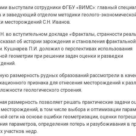
ами выступали сотрудники ФГБУ «ВИМС»: главный специал
 и заведующий отделом методики геолого-экономическо
ки месторождений С.Н. Иванов.
Н. во вступительном докладе «Фракталы, странности реал
ссказал об истории зарождения и становления фрактальной
и. Кушнарев П.И. доложил о перспективах использования
ной геометрии при решении задач оценки и разведки
дений.
ную размерность рудных образований рассмотрели в каче
кационного признака для отнесения месторождений к раз
ложности геологического строения.
ная размерность позволяет решать практические задачи о
 месторождений, в том числе выбора и оптимизации пара
ной сети на основе ошибки геометризации, оценки погреш
ния параметров, определения потерь и разубоживания в п
х участков недр.