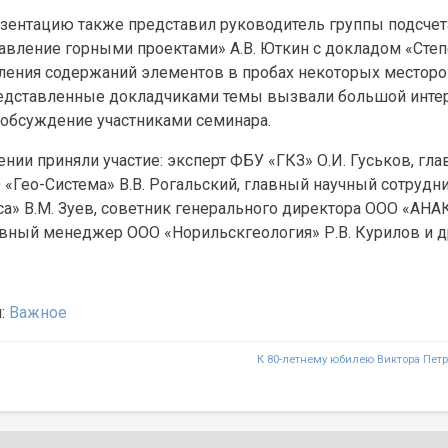
зентацию также представил руководитель группы подсчет
авление горными проектами» А.В. Юткин с докладом «Сте
ления содержаний элементов в пробах некоторых местор
едставленные докладчиками темы вызвали большой интер
 обсуждение участниками семинара.
нии приняли участие: эксперт ФБУ «ГКЗ» О.И. Гуськов, гл
 «Гео-Система» В.В. Рогальский, главный научный сотруд
а» В.М. Зуев, советник генерального директора ООО «АНА
авный менеджер ООО «Норильскгеология» Р.В. Курилов и д
я:
Важное
я
К 80-летнему юбилею Виктора Пет