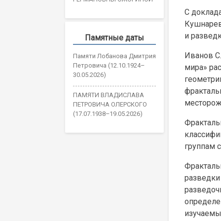
С доклад
Кушнарев
и развед
Памятные даты
Иванов С.
Памяти Лобанова Дмитрия
Петровича (12.10.1924–
мира» ра
30.05.2026)
геометри
фракталь
ПАМЯТИ ВЛАДИСЛАВА
месторож
ПЕТРОВИЧА ОЛЕРСКОГО
(17.07.1938–19.05.2026)
Фракталь
классифи
группам с
Фракталь
разведки
разведоч
определе
изучаемы