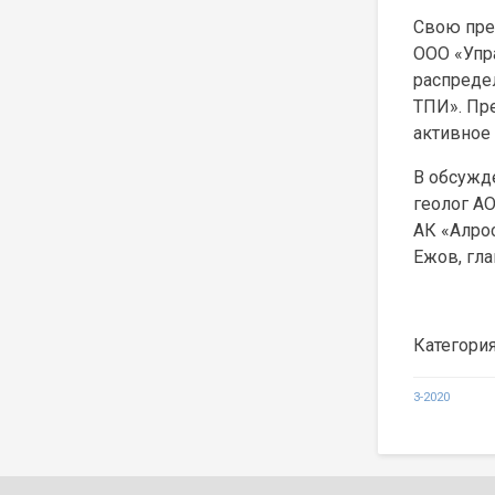
Свою пре
ООО «Упр
распреде
ТПИ». Пр
активное
В обсужде
геолог АО
АК «Алрос
Ежов, гл
Категори
Навигаци
3-2020
по
записям