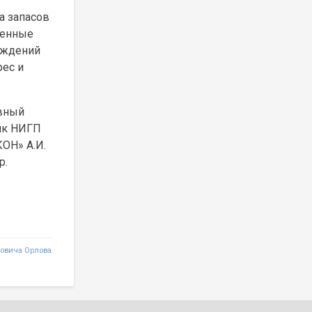
а запасов
пенные
ождений
ес и
авный
ник НИГП
КОН» А.И.
р.
ровича Орлова