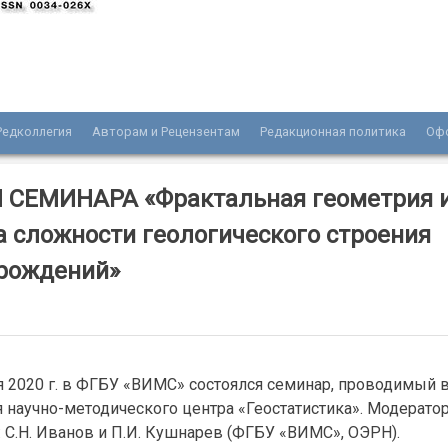
Редколлегия
Авторам и Рецензентам
Редакционная политика
Оф
нала «Разведка и охрана недр»
 СЕМИНАРА «Фрактальная геометрия 
а сложности геологического строения
рождений»
я 2020 г. в ФГБУ «ВИМС» состоялся семинар, проводимый 
я научно-методического центра «Геостатистика». Модерато
 С.Н. Иванов и П.И. Кушнарев (ФГБУ «ВИМС», ОЭРН).