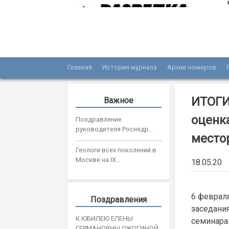
Skip
to
content
Главная
История журнала
Архив номеров
Журнал «Разведка и охрана недр»
Мы рады вас приветствовать на сайте жур
ИТОГИ
Важное
оценк
Поздравление
руководителя Роснедр
место
Олега Казанова с Днем
геолога
Геологи всех поколений в
Москве на IX
18.05.20
Всероссийском съезде
геологов
6 феврал
Поздравления
заседани
К ЮБИЛЕЮ ЕЛЕНЫ
семинара:
ГЕРМАНОВНЫ ОЖОГИНОЙ