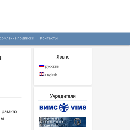
ормление подписки
Контакты
и
Язык:
русский
English
Учредители
в рамках
ры