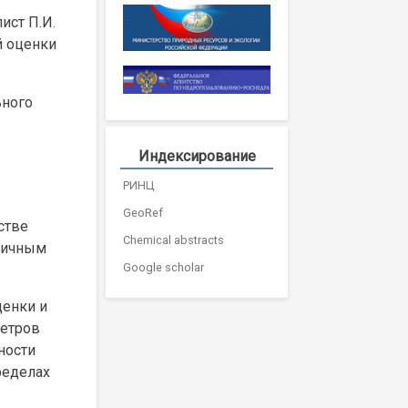
ист П.И.
й оценки
ьного
Индексирование
РИНЦ
GeoRef
стве
Chemical abstracts
личным
Google scholar
ценки и
метров
ности
ределах