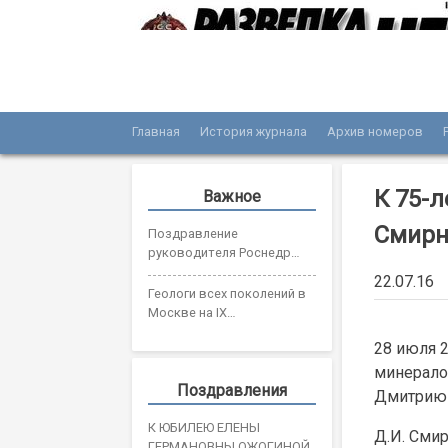
Skip
to
content
Главная
История журнала
Архив номеров
Журнал «Разведка и охрана недр»
Мы рады вас приветствовать на сайте жур
К 75-
Важное
Смирн
Поздравление
руководителя Роснедр
Олега Казанова с Днем
22.07.16
геолога
Геологи всех поколений в
Москве на IX
Всероссийском съезде
28 июля 2
геологов
минерало
Поздравления
Дмитрию 
К ЮБИЛЕЮ ЕЛЕНЫ
Д.И. Сми
ГЕРМАНОВНЫ ОЖОГИНОЙ