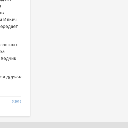
я
ов
й Ильич
передает
бластных
ва
зведчик
и и друзья
7-2016