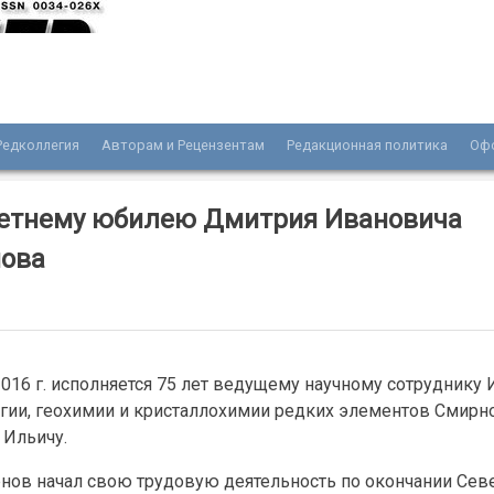
Редколлегия
Авторам и Рецензентам
Редакционная политика
Оф
нала «Разведка и охрана недр»
летнему юбилею Дмитрия Ивановича
ова
016 г. исполняется 75 лет ведущему научному сотруднику 
гии, геохимии и кристаллохимии редких элементов Смирн
Ильичу.
рнов начал свою трудовую деятельность по окончании Сев