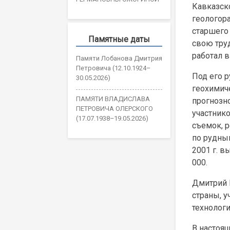
Кавказско
геологора
старшего 
Памятные даты
свою тру
работал 
Памяти Лобанова Дмитрия
Петровича (12.10.1924–
Под его 
30.05.2026)
геохимич
ПАМЯТИ ВЛАДИСЛАВА
прогнозн
ПЕТРОВИЧА ОЛЕРСКОГО
участник
(17.07.1938–19.05.2026)
съемок, 
по рудны
2001 г. в
000.
Дмитрий 
страны, 
технолог
В настоя