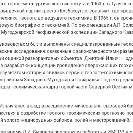
го горно-металургического института в 1963 г. в Тутуясск
зведочной партии треста «Кузбассуглегеология», где прош
техника-геолога до ведущего геохимика. В 1965 г. он проч
довую биографию с геохимией. По рекомендации А.П. Сол
в Мугоджарской геофизической экспедиции Западного Каза
руководством были выполнены специализированные геоло
еские исследования, связанные с закономерностями разм
ой оценкой разноранговых объектов. Дмитрий Ильич — оди
ов разработки концепции проведения опережающих геохи
результатом которых явились первые геолого-геохимическ
м районам Западных Мугоджар и Приаралья. Под его реда
ышла геохимическая карта горной части Северной Осетии м-б
Ильич внес вклад в расширение минерально-сырьевой б
участвуя в разработке геолого-геохимических прогнозно-п
ий золото-меднорудных районов, полей и месторождений.
щее время Д.И. Смирнов продолжает работать в ИМГРЭ в о