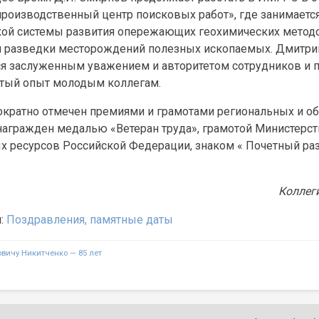
производственный центр поисковых работ», где занимаетс
кой системы развития опережающих геохимических метод
и разведки месторождений полезных ископаемых. Дмитри
ся заслуженным уважением и авторитетом сотрудников и 
атый опыт молодым коллегам.
ократно отмечен премиями и грамотами региональных и о
 награжден медалью «Ветеран труда», грамотой Министерст
х ресурсов Российской Федерации, знаком « Почетный ра
Коллег
я:
Поздравления, памятные даты
я
вичу Никитченко — 85 лет