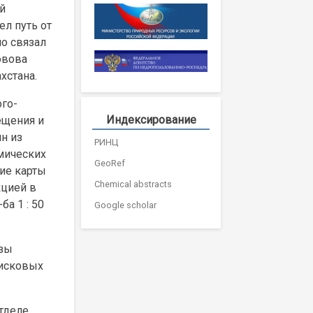
ой
ел путь от
но связал
овова
хстана.
го-
Индексирование
ещения и
н из
РИНЦ
мических
GeoRef
ие карты
Chemical abstracts
кцией в
а 1 : 50
Google scholar
азы
оисковых
тделе