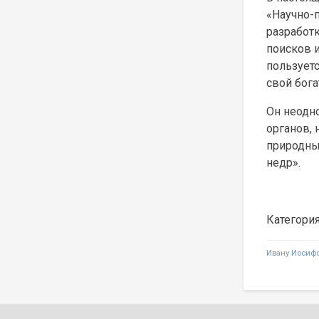
«Научно-
разработ
поисков 
пользует
свой бог
Он неодн
органов,
природны
недр».
Категори
Навигаци
Ивану Иосифо
по
записям