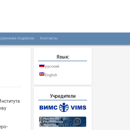
ормление подписки
Контакты
Язык:
русский
English
Учредители
Института
ову
еро-