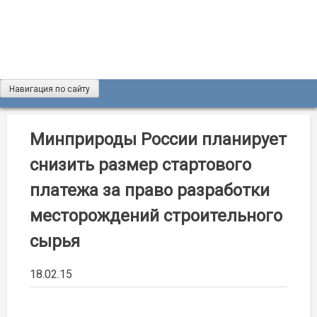
Skip
to
content
Навигация по сайту
Журнал «Разведка и охрана недр»
Мы рады вас приветствовать на сайте журнала «Разведка
и охрана недр»
Минприроды России планирует
снизить размер стартового
платежа за право разработки
месторождений строительного
сырья
18.02.15