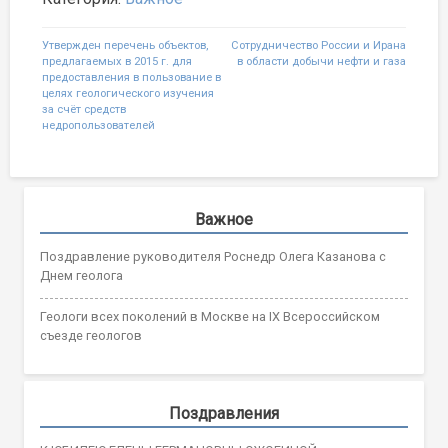
Навигация
Утвержден перечень объектов,
Сотрудничество России и Ирана
предлагаемых в 2015 г. для
в области добычи нефти и газа
по
предоставления в пользование в
целях геологического изучения
записям
за счёт средств
недропользователей
Важное
Поздравление руководителя Роснедр Олега Казанова с
Днем геолога
Геологи всех поколений в Москве на IX Всероссийском
съезде геологов
Поздравления