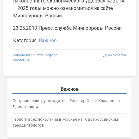
накопленного экологического ущерба» на 2014
– 2025 годы можно ознакомиться на сайте
Минприроды России.
23.05.2013 Пресс-служба Минприроды России
Категория:
Важное
Навигация
Законодательство в сфере
День эколога
экологии
по
записям
Важное
Поздравление руководителя Роснедр Олега Казанова с
Днем геолога
Геологи всех поколений в Москве на IX Всероссийском
съезде геологов