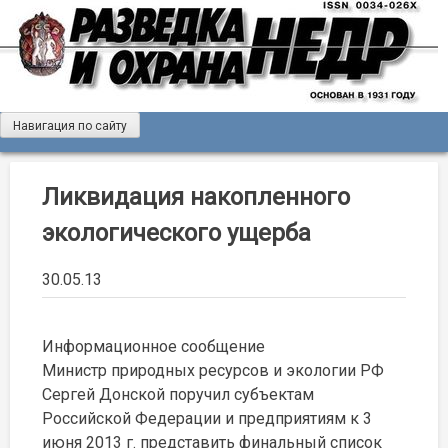
Skip
to
content
Навигация по сайту
Журнал «Разведка и охрана недр»
Мы рады вас приветствовать на сайте журнала «Разведка
и охрана недр»
Ликвидация накопленного
экологического ущерба
30.05.13
Информационное сообщение
Министр природных ресурсов и экологии РФ
Сергей Донской поручил субъектам
Российской Федерации и предприятиям к 3
июня 2013 г. представить финальный список