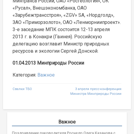
Минтранса России, ОАО «Росгеология», ОК
«Русал», Внешэкономбанка, ОАО
«Зарубежтрансстроя», «ZGV» SA, «Нордголд»,
ЗАО «Приморзолото», ОАО «Ленморниипроект».
3-е заседание МПК состоится 12-13 апреля
2013 г. в Конакри (Гвинея). Российскую
делегацию возглавит Министр природных
ресурсов и экологии Сергей Донской.
01.04.2013 Минприроды России
Категория:
Важное
Навигация
Свалки ТБО
3 апреля пресс-конференция
Министра Минприроды России
по
записям
Важное
Поздравление руководителя Роснедр Олега Казанова с