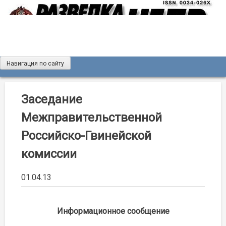
Skip
to
content
Навигация по сайту
Журнал «Разведка и охрана недр»
Мы рады вас приветствовать на сайте журнала «Разведка
и охрана недр»
Заседание
Межправительственной
Российско-Гвинейской
комиссии
01.04.13
Информационное сообщение