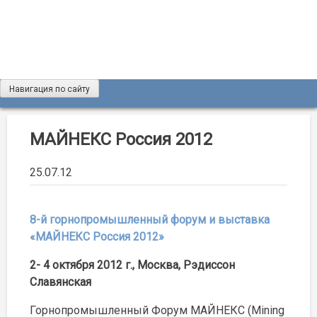
Skip
to
content
Навигация по сайту
Журнал «Разведка и охрана недр»
Мы рады вас приветствовать на сайте журнала «Разведка
и охрана недр»
МАЙНЕКС Россия 2012
25.07.12
8-й горнопромышленный форум и выставка
«МАЙНЕКС Россия 2012»
2- 4 октября 2012 г., Москва, Рэдиссон
Славянская
Горнопромышленный Форум МАЙНЕКС (Mining