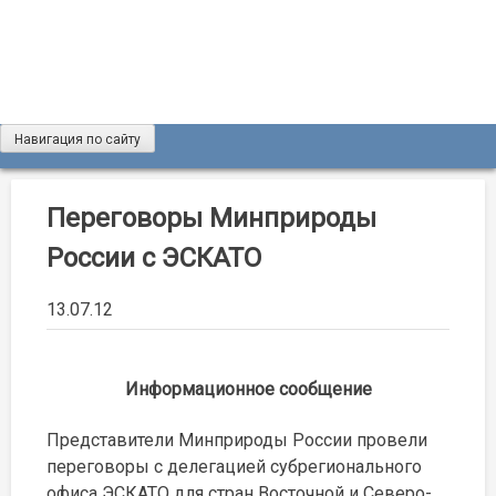
Skip
to
content
Навигация по сайту
Журнал «Разведка и охрана недр»
Мы рады вас приветствовать на сайте журнала «Разведка
и охрана недр»
Переговоры Минприроды
России с ЭСКАТО
13.07.12
Информационное сообщение
Представители Минприроды России провели
переговоры с делегацией субрегионального
офиса ЭСКАТО для стран Восточной и Северо-