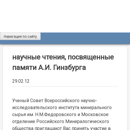
Skip
to
content
Навигация по сайту
Журнал «Разведка и охрана недр»
Мы рады вас приветствовать на сайте журнала «Разведка
и охрана недр»
научные чтения, посвященные
памяти А.И. Гинзбурга
29.02.12
Ученый Совет Всероссийского научно-
исследовательского института минерального
сырья им. Н.М.Федоровского и Московское
отделение Российского Минералогического
общества приглашают Вас принять участие в