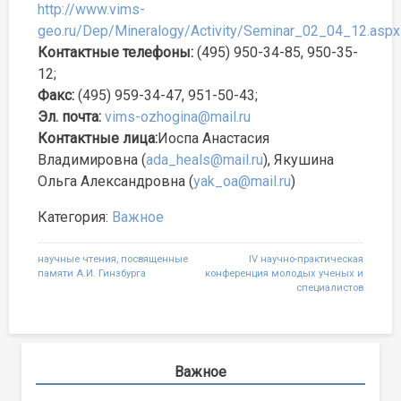
http://www.vims-
geo.ru/Dep/Mineralogy/Activity/Seminar_02_04_12.aspx
Контактные телефоны:
(495) 950-34-85, 950-35-
12;
Факс:
(495) 959-34-47, 951-50-43;
Эл. почта:
vims-ozhogina@mail.ru
Контактные лица:
Иоспа Анастасия
Владимировна (
ada_heals@mail.ru
), Якушина
Ольга Александровна (
yak_oa@mail.ru
)
Категория:
Важное
Навигация
научные чтения, посвященные
IV научно-практическая
памяти А.И. Гинзбурга
конференция молодых ученых и
по
специалистов
записям
Важное