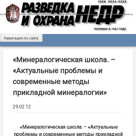
Skip
to
content
Навигация по сайту
Журнал «Разведка и охрана недр»
Мы рады вас приветствовать на сайте журнала «Разведка
и охрана недр»
«Минералогическая школа. –
«Актуальные проблемы и
современные методы
прикладной минералогии»
29.02.12
«Минералогическая школа. – «Актуальные
проблемы и современные методы прикладной