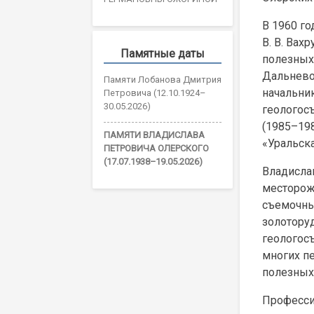
В 1960 г
В. В. Вах
Памятные даты
полезных
Дальневос
Памяти Лобанова Дмитрия
начальник
Петровича (12.10.1924–
30.05.2026)
геологос
(1985–19
ПАМЯТИ ВЛАДИСЛАВА
«Уральск
ПЕТРОВИЧА ОЛЕРСКОГО
(17.07.1938–19.05.2026)
Владисла
месторож
съемочны
золотору
геологос
многих п
полезных
Професси