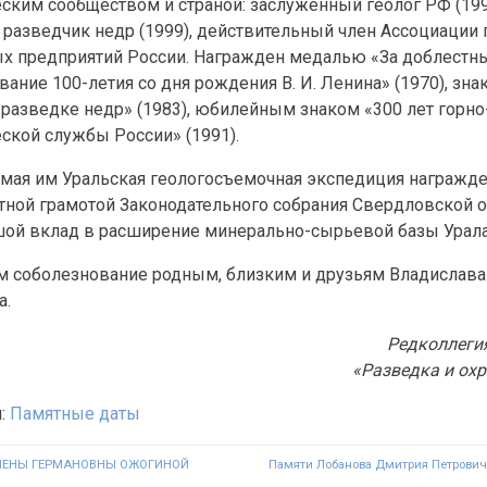
ским сообществом и страной: заслуженный геолог РФ (199
разведчик недр (1999), действительный член Ассоциации 
х предприятий России. Награжден медалью «За доблестны
ание 100-летия со дня рождения В. И. Ленина» (1970), зна
 разведке недр» (1983), юбилейным знаком «300 лет горно
ской службы России» (1991).
мая им Уральская геологосъемочная экспедиция награжде
етной грамотой Законодательного собрания Свердловской 
шой вклад в расширение минерально-сырьевой базы Урала
 соболезнование родным, близким и друзьям Владислава
а.
Редколлеги
«Разведка и охр
я:
Памятные даты
я
ЛЕНЫ ГЕРМАНОВНЫ ОЖОГИНОЙ
Памяти Лобанова Дмитрия Петровича