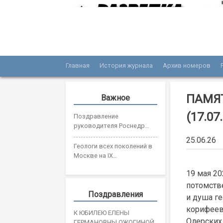
Skip
to
content
Главная
История журнала
Архив номеров
Журнал «Разведка и охрана недр»
Мы рады вас приветствовать на сайте жур
ПАМЯ
Важное
(17.07
Поздравление
руководителя Роснедр
Олега Казанова с Днем
25.06.26
геолога
Геологи всех поколений в
Москве на IX
Всероссийском съезде
19 мая 2
геологов
потомств
Поздравления
и душа ге
корифеев
К ЮБИЛЕЮ ЕЛЕНЫ
Олерских 
ГЕРМАНОВНЫ ОЖОГИНОЙ