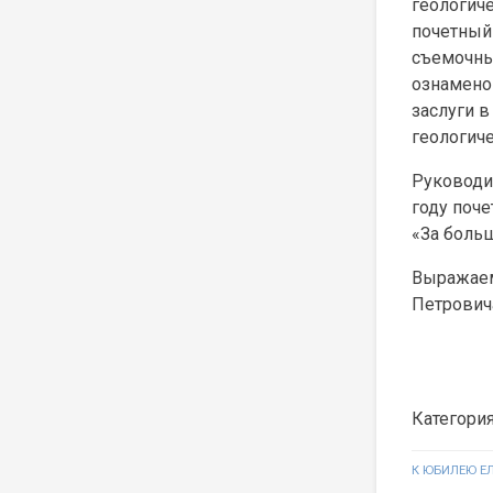
геологиче
почетный 
съемочны
ознаменов
заслуги в
геологиче
Руководи
году поч
«За боль
Выражаем
Петрович
Категори
Навигаци
К ЮБИЛЕЮ Е