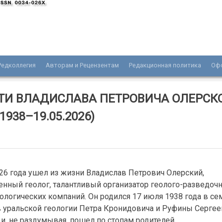
Редколлегия
Авторам и Рецензентам
Редакционная политика
Оф
нала «Разведка и охрана недр»
ТИ ВЛАДИСЛАВА ПЕТРОВИЧА ОЛЕРСК
.1938–19.05.2026)
026 года ушел из жизни Владислав Петрович Олерский,
енный геолог, талантливый организатор геолого-разведоч
ологических компаний. Он родился 17 июля 1938 года в се
 уральской геологии Петра Кронидовича и Руфины Серге
и, не раздумывая, пошел по стопам родителей.