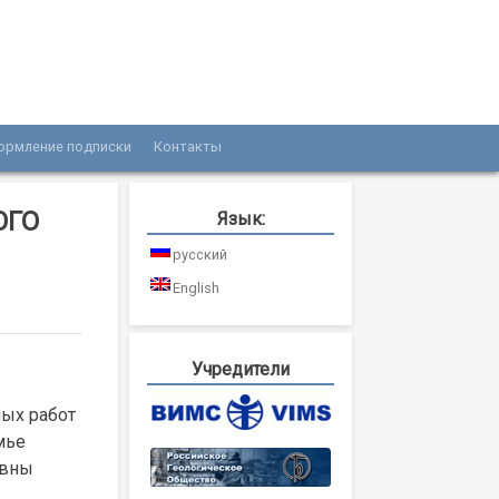
ормление подписки
Контакты
ОГО
Язык:
русский
English
Учредители
ных работ
мье
евны