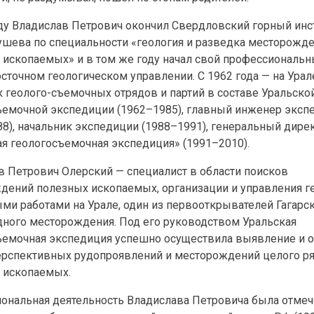
оду Владислав Петрович окончил Свердловский горный инст
рушева по специальности «геология и разведка месторожд
 ископаемых» и в том же году начал свой профессиональн
точном геологическом управлении. С 1962 года — на Урале
 геолого-съемочных отрядов и партий в составе Уральско
ъемочной экспедиции (1962–1985), главный инженер эксп
88), начальник экспедиции (1988–1991), генеральный дире
ая геологосъемочная экспедиция» (1991–2010).
в Петрович Олерский — специалист в области поисков
дений полезных ископаемых, организации и управления г
ми работами на Урале, один из первооткрывателей Гагарс
дного месторождения. Под его руководством Уральская
ъемочная экспедиция успешно осуществила выявление и 
ерспективных рудопроявлений и месторождений целого р
 ископаемых.
ональная деятельность Владислава Петровича была отмеч