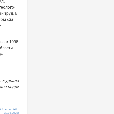
7),
геолого-
й труд. В
ком «За
-
на в 1998
области
».
я журнала
ана недр»
 (12.10.1924–
30.05.2026)