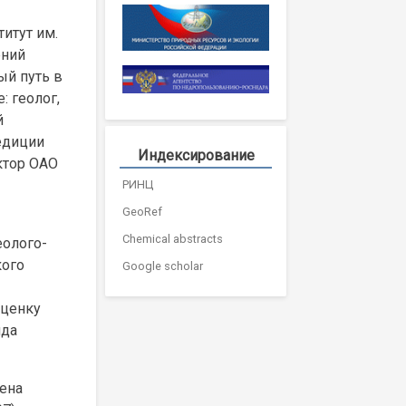
итут им.
ений
ый путь в
: геолог,
й
едиции
Индексирование
ктор ОАО
РИНЦ
GeoRef
Chemical abstracts
еолого-
кого
Google scholar
оценку
яда
ена