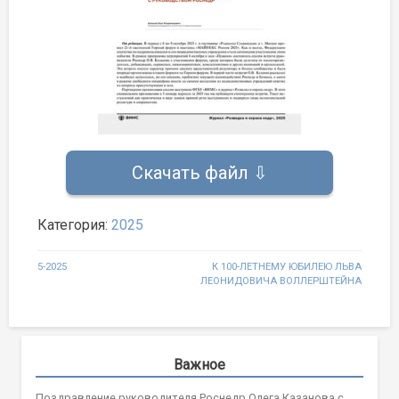
Скачать файл ⇩
Категория:
2025
Навигация
5-2025
К 100-ЛЕТНЕМУ ЮБИЛЕЮ ЛЬВА
ЛЕОНИДОВИЧА ВОЛЛЕРШТЕЙНА
по
записям
Важное
Поздравление руководителя Роснедр Олега Казанова с