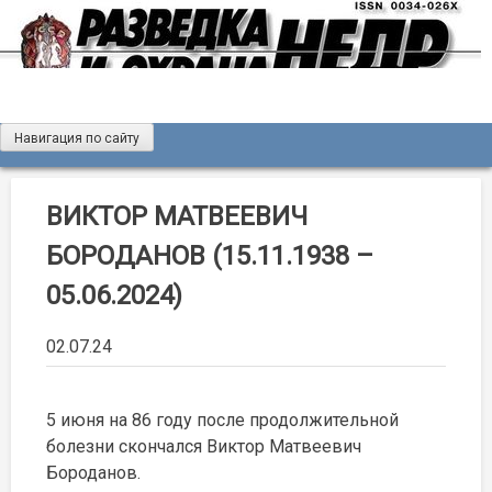
Skip
to
content
Навигация по сайту
Журнал «Разведка и охрана недр»
Мы рады вас приветствовать на сайте журнала «Разведка
и охрана недр»
ВИКТОР МАТВЕЕВИЧ
БОРОДАНОВ (15.11.1938 –
05.06.2024)
02.07.24
5 июня на 86 году после продолжительной
болезни скончался Виктор Матвеевич
Бороданов.