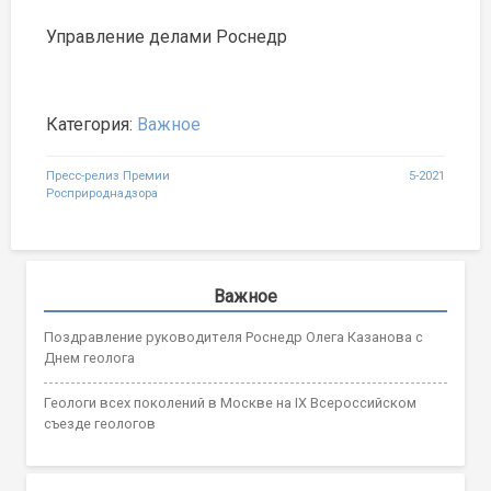
Управление делами Роснедр
Категория:
Важное
Навигация
Пресс-релиз Премии
5-2021
Росприроднадзора
по
записям
Важное
Поздравление руководителя Роснедр Олега Казанова с
Днем геолога
Геологи всех поколений в Москве на IX Всероссийском
съезде геологов