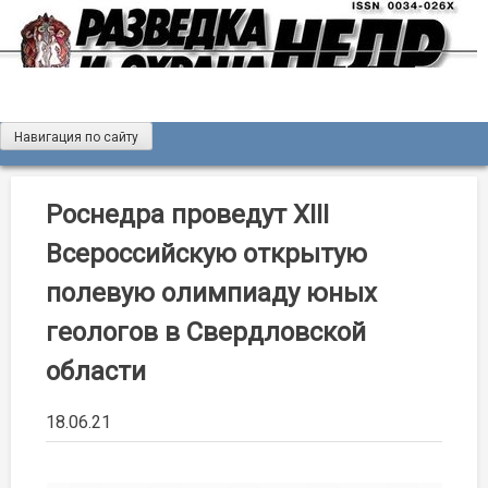
Skip
to
content
Навигация по сайту
Журнал «Разведка и охрана недр»
Мы рады вас приветствовать на сайте журнала «Разведка
и охрана недр»
Роснедра проведут XIII
Всероссийскую открытую
полевую олимпиаду юных
геологов в Свердловской
области
18.06.21