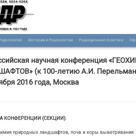
Редколлегия
Авторам и Рецензентам
Редакционная политика
Оф
нала «Разведка и охрана недр»
ссийская научная конференция «ГЕОХ
АФТОВ» (к 100-летию А.И. Перельмана
ября 2016 года, Москва
А КОНФЕРЕНЦИИ (СЕКЦИИ):
химия природных ландшафтов, почв и коры выветривания