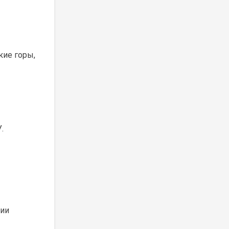
кие горы,
.
нии