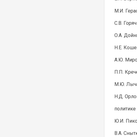
М.И. Герас
С.В. Горяч
О.А. Дойни
Н.Е. Кошел
А.Ю. Мирош
П.П. Крече
М.Ю. Лыча
Н.Д. Орло
политике
Ю.И. Пиков
В.А. Снытк