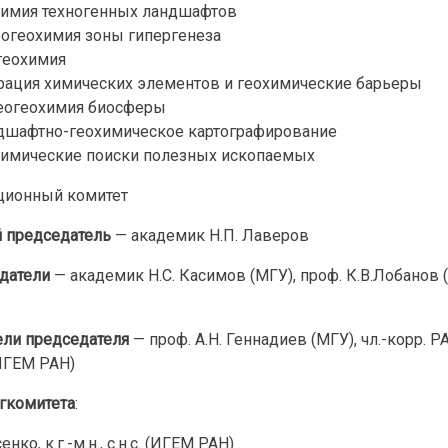
химия техногенных ландшафтов
огеохимия зоны гипергенеза
геохимия
рация химических элементов и геохимические барьеры
еогеохимия биосферы
дшафтно-геохимическое картографирование
химические поиски полезных ископаемых
ционный комитет
 председатель
— академик Н.П. Лаверов
датели
— академик Н.С. Касимов (МГУ), проф. К.В.Лобанов
ели председателя
— проф. А.Н. Геннадиев (МГУ), чл.-корр. РА
ИГЕМ РАН)
гкомитета
:
енко, к.г.-м.н., с.н.с. (ИГЕМ РАН)