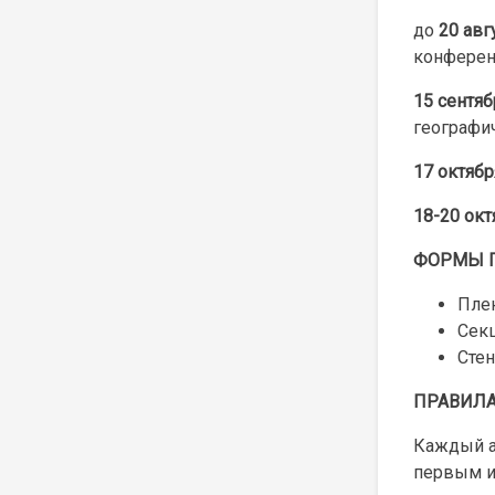
до
20 авг
конфере
15 сентя
географи
17 октяб
18-20 ок
ФОРМЫ 
Пле
Сек
Сте
ПРАВИЛА
Каждый ав
первым и