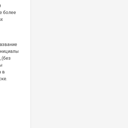
и
е более
ах
название
инициалы
_(без
ры
а в
ске.