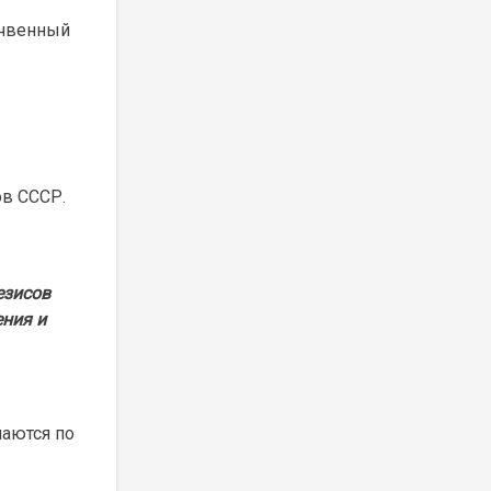
Почвенный
ов СССР.
езисов
ния и
лаются по