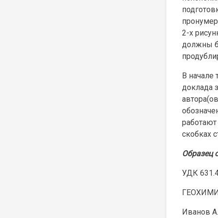
подготовк
пронумер
2-х рисун
должны бы
продубли
В начале 
доклада 
автора(ов
обозначен
работают
скобках 
Образец 
УДК 631.
ГЕОХИМ
Иванов А.А