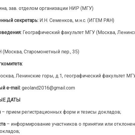
ина, зав. отделом организации НИР (МГУ)
енный секретарь:
И.Н. Семенков, м.н.с. (ИГЕМ РАН)
оведения:
Географический факультет МГУ (Москва, Ленинс
(Москва, Старомонетный пер., 35)
гкомитета:
осква, Ленинские горы, д.1, географический факультет МГУ
й e-mail:
geoland2016@gmail.com
ЫЕ ДАТЫ
я
– прием регистрационных форм и тезисы докладов;
ста
– информирование участников о принятии или отклоне
докладов;