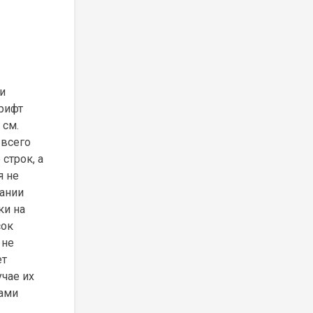
и
рифт
 см.
 всего
строк, а
я не
сании
ки на
сок
 не
ет
учае их
сами