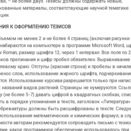
ве, – не более двух. Тезисы должны содержать новые,
кованные материалы, соответствующие научной тематике
ции.
НИЯ К ОФОРМЛЕНИЮ ТЕЗИСОВ
ъемом не менее 2 и не более 4 страниц (включая рисунки 
 набираются на компьютере в программе Miсrosoft Word, ш
 Roman, размер шрифта 12, через 1 интервал. Все поля по 2
аков препинания и цифр пробел обязателен. Выравнивание
 левому краю. Отступы (красная строка) и пробелы в начале 
ренос слов, использование жирного шрифта, подчеркивани
тся. Использование курсива разрешается только при напи
 названий видов растений. Страницы не нумеруются. Ссыл
у (не более 5-7) давать цифрой в квадратных скобках, спи
ь в порядке упоминания в тексте, заголовок «Литература»
Аббревиатуры должны быть расшифрованы в тексте. Следу
использования математических и химических формул; в сл
мости авторам рекомендуется сопроводить письмо с тези
ями, какое программное обеспечение использовалось при