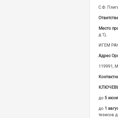
С.Ф. Плиг
Ответств
Место пр
д.1),
ИГЕМ РАН 
Адрес Ор
119991, М
Контактны
КЛЮЧЕВ
до
5 июн
до
1 авгу
тезисов 