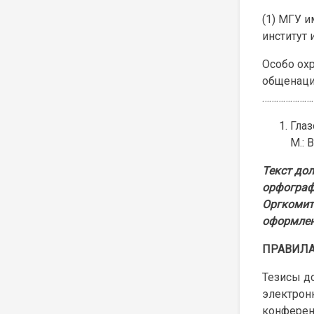
(1) МГУ и
институт 
Особо ох
общенацио
…………………
Глаз
М.: 
Текст дол
орфограф
Оргкомит
оформлен
ПРАВИЛА
Тезисы д
электрон
конферен