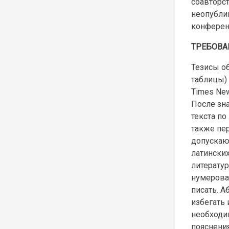
соавторст
неопубли
конферен
ТРЕБОВА
Тезисы об
таблицы)
Times New
После зн
текста по
также пе
допускаю
латинских
литератур
нумероват
писать. 
избегать 
необходи
пояснени