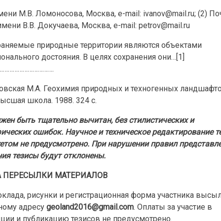
мени М.В. Ломоносова, Москва, e-mail: ivanov@mail.ru; (2) 
имени В.В. Докучаева, Москва, e-mail: petrov@mail.ru
раняемые природные территории являются объектами
нального достояния. В целях сохранения они…[1]
…………………………….
овская М.А. Геохимия природных и техногенных ландшафт
Высшая школа. 1988. 324 с.
жен быть тщательно вычитан, без стилистических и
ических ошибок. Научное и техническое редактирование т
етом не предусмотрено. При нарушении правил представле
ия тезисы будут отклонены.
 ПЕРЕСЫЛКИ МАТЕРИАЛОВ
оклада, рисунки и регистрационная форма участника высы
ному адресу
geoland2016@gmail.com
. Оплаты за участие в
ции и публикацию тезисов не предусмотрено.