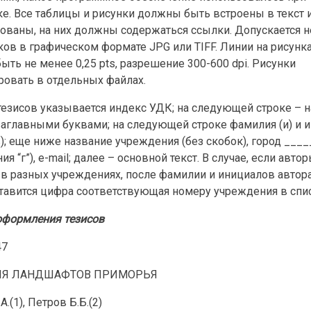
е. Все таблицы и рисунки должны быть встроены в текст 
ованы, на них должны содержаться ссылки. Допускается н
ков в графическом формате JPG или TIFF. Линии на рисунк
ть не менее 0,25 pts, разрешение 300-600 dpi. Рисунки
ровать в отдельных файлах.
тезисов указывается индекс УДК; на следующей строке – 
заглавными буквами; на следующей строке фамилия (и) и 
); еще ниже название учреждения (без скобок), город ____
ия “г”), e-mail; далее – основной текст. В случае, если авто
 в разных учреждениях, после фамилии и инициалов автор
ставится цифра соответствующая номеру учреждения в спи
оформления тезисов
47
ИЯ ЛАНДШАФТОВ ПРИМОРЬЯ
.(1), Петров Б.Б.(2)