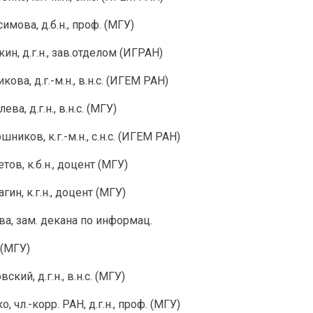
имова, д.б.н., проф. (МГУ)
кин, д.г.н., зав.отделом (ИГРАН)
кова, д.г.-м.н., в.н.с. (ИГЕМ РАН)
ева, д.г.н., в.н.с. (МГУ)
ников, к.г.-м.н., с.н.с. (ИГЕМ РАН)
тов, к.б.н., доцент (МГУ)
гин, к.г.н., доцент (МГУ)
ва, зам. декана по информац.
 (МГУ)
ский, д.г.н., в.н.с. (МГУ)
о, чл.-корр. РАН, д.г.н., проф. (МГУ)