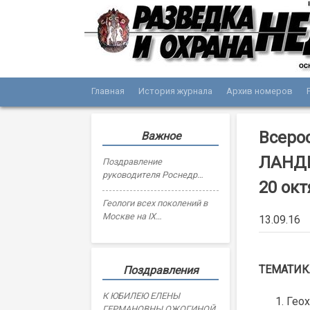
Skip
to
content
Главная
История журнала
Архив номеров
Журнал «Разведка и охрана недр»
Мы рады вас приветствовать на сайте жур
Всеро
Важное
ЛАНДШ
Поздравление
руководителя Роснедр
20 окт
Олега Казанова с Днем
геолога
Геологи всех поколений в
Москве на IX
13.09.16
Всероссийском съезде
геологов
ТЕМАТИК
Поздравления
К ЮБИЛЕЮ ЕЛЕНЫ
Гео
ГЕРМАНОВНЫ ОЖОГИНОЙ