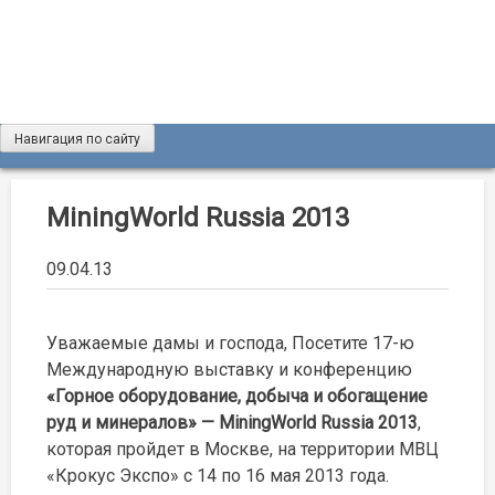
Skip
to
content
Навигация по сайту
Журнал «Разведка и охрана недр»
Мы рады вас приветствовать на сайте журнала «Разведка
и охрана недр»
MiningWorld Russia 2013
09.04.13
Уважаемые дамы и господа, Посетите 17-ю
Международную выставку и конференцию
«Горное оборудование, добыча и обогащение
руд и минералов» — MiningWorld Russia 2013
,
которая пройдет в Москве, на территории МВЦ
«Крокус Экспо» с 14 по 16 мая 2013 года.