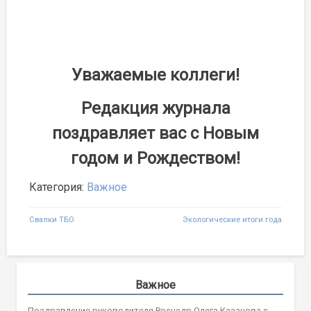
Уважаемые коллеги!
Редакция журнала
поздравляет вас с Новым
годом и Рождеством!
Категория:
Важное
Навигация
Свалки ТБО
Экологические итоги года
по
записям
Важное
Поздравление руководителя Роснедр Олега Казанова с