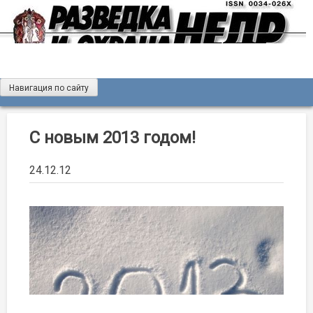
Skip
to
content
Навигация по сайту
Журнал «Разведка и охрана недр»
Мы рады вас приветствовать на сайте журнала «Разведка
и охрана недр»
С новым 2013 годом!
24.12.12